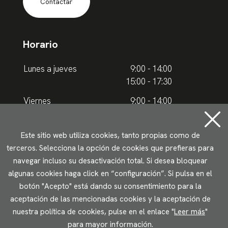
Contactar
Horario
Lunes a jueves
9:00 - 14:00
15:00 - 17:30
Viernes
9:00 - 14:00
Horario de verano
Este sitio web utiliza cookies, tanto propias como de
terceros. Selecciona la opción de cookies que prefieras para
Lunes a jueves
9.00 - 15.00
navegar incluso su desactivación total. Si desea bloquear
algunas cookies haga click en “configuración”. Si pulsa en el
Viernes
9:00 - 14:00
botón "Acepto" está dando su consentimiento para la
aceptación de las mencionadas cookies y la aceptación de
Aviso legal
Política de privacidad
Uso de cookies
nuestra política de cookies, pulse en el enlace "
Leer más
"
Accesibilidad
para mayor información.