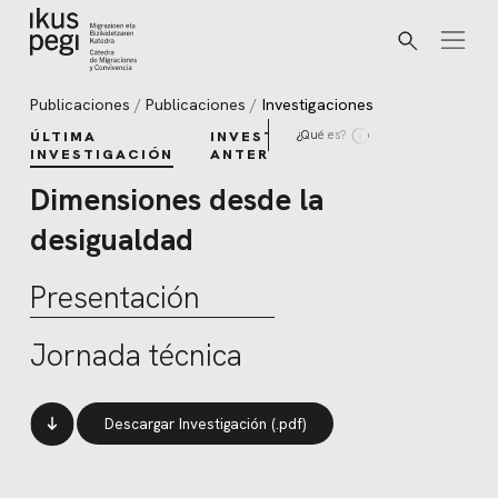
Buscar
Ir directamente al contenido
Publicaciones
Publicaciones
Investigaciones
¿Qué es?
ÚLTIMA
INVESTIGACIONES
INVESTIGACIÓN
ANTERIORES
Dimensiones desde la
desigualdad
Presentación
Jornada técnica
Descargar Investigación (.pdf)