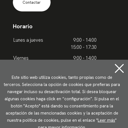
Contactar
Horario
Lunes a jueves
9:00 - 14:00
15:00 - 17:30
Viernes
9:00 - 14:00
Horario de verano
Este sitio web utiliza cookies, tanto propias como de
terceros. Selecciona la opción de cookies que prefieras para
Lunes a jueves
9.00 - 15.00
navegar incluso su desactivación total. Si desea bloquear
algunas cookies haga click en “configuración”. Si pulsa en el
Viernes
9:00 - 14:00
botón "Acepto" está dando su consentimiento para la
aceptación de las mencionadas cookies y la aceptación de
Aviso legal
Política de privacidad
Uso de cookies
nuestra política de cookies, pulse en el enlace "
Leer más
"
Accesibilidad
para mayor información.