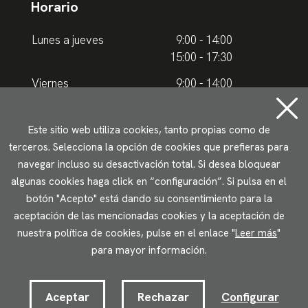
Horario
Lunes a jueves
9:00 - 14:00
15:00 - 17:30
Viernes
9:00 - 14:00
Horario de verano
Este sitio web utiliza cookies, tanto propias como de
terceros. Selecciona la opción de cookies que prefieras para
Lunes a jueves
9.00 - 15.00
navegar incluso su desactivación total. Si desea bloquear
algunas cookies haga click en “configuración”. Si pulsa en el
Viernes
9:00 - 14:00
botón "Acepto" está dando su consentimiento para la
aceptación de las mencionadas cookies y la aceptación de
Aviso legal
Política de privacidad
Uso de cookies
nuestra política de cookies, pulse en el enlace "
Leer más
"
Accesibilidad
para mayor información.
2023 © Ikuspegi - Observatorio Vasco de Inmigración
Desarrollado por Lotura.com
Aceptar
Rechazar
Configurar