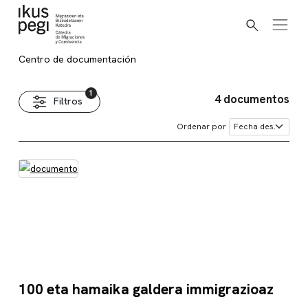
Buscar
Ir directamente al contenido
Centro de documentación
Centro de documentación
4 documentos
Filtros
Ordenar por
100 eta hamaika galdera immigrazioaz