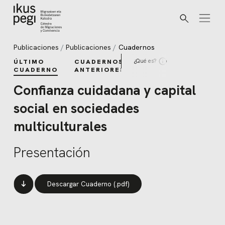
Buscar
Ir directamente al contenido
Publicaciones
Publicaciones
Cuadernos
¿Qué es?
ÚLTIMO
CUADERNOS
CUADERNO
ANTERIORES
Confianza cuidadana y capital
social en sociedades
multiculturales
Presentación
Descargar Cuaderno (.pdf)