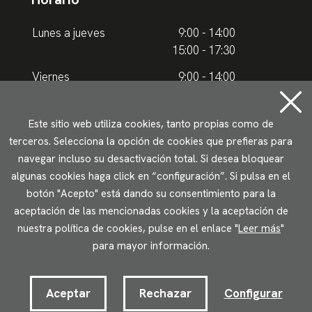
Lunes a jueves
9:00 - 14:00
15:00 - 17:30
Viernes
9:00 - 14:00
Horario de verano
Este sitio web utiliza cookies, tanto propias como de
terceros. Selecciona la opción de cookies que prefieras para
Lunes a jueves
9.00 - 15.00
navegar incluso su desactivación total. Si desea bloquear
algunas cookies haga click en “configuración”. Si pulsa en el
Viernes
9:00 - 14:00
botón "Acepto" está dando su consentimiento para la
aceptación de las mencionadas cookies y la aceptación de
Aviso legal
Política de privacidad
Uso de cookies
nuestra política de cookies, pulse en el enlace "
Leer más
"
Accesibilidad
para mayor información.
2023 © Ikuspegi - Observatorio Vasco de Inmigración
Desarrollado por Lotura.com
Aceptar
Rechazar
Configurar