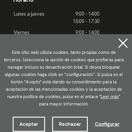
Lunes a jueves
9:00 - 14:00
15:00 - 17:30
Viernes
9:00 - 14:00
Horario de verano
Este sitio web utiliza cookies, tanto propias como de
terceros. Selecciona la opción de cookies que prefieras para
Lunes a jueves
9.00 - 15.00
navegar incluso su desactivación total. Si desea bloquear
algunas cookies haga click en “configuración”. Si pulsa en el
Viernes
9:00 - 14:00
botón "Acepto" está dando su consentimiento para la
aceptación de las mencionadas cookies y la aceptación de
Aviso legal
Política de privacidad
Uso de cookies
nuestra política de cookies, pulse en el enlace "
Leer más
"
Accesibilidad
para mayor información.
2023 © Ikuspegi - Observatorio Vasco de Inmigración
Desarrollado por Lotura.com
Aceptar
Rechazar
Configurar