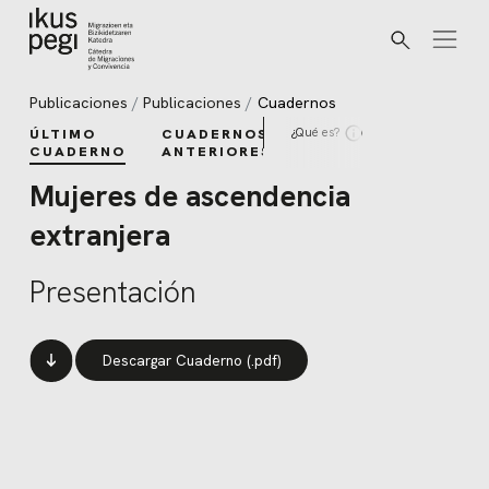
Buscar
Ir directamente al contenido
Publicaciones
Publicaciones
Cuadernos
¿Qué es?
ÚLTIMO
CUADERNOS
CUADERNO
ANTERIORES
Mujeres de ascendencia
extranjera
Presentación
Descargar Cuaderno (.pdf)