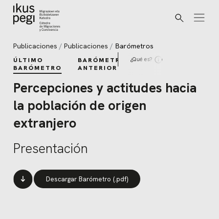
Buscar
Ir directamente al contenido
Publicaciones
Publicaciones
Barómetros
¿Qué es?
ÚLTIMO
BARÓMETROS
BARÓMETRO
ANTERIORES
Percepciones y actitudes hacia
la población de origen
extranjero
Presentación
Descargar Barómetro (.pdf)