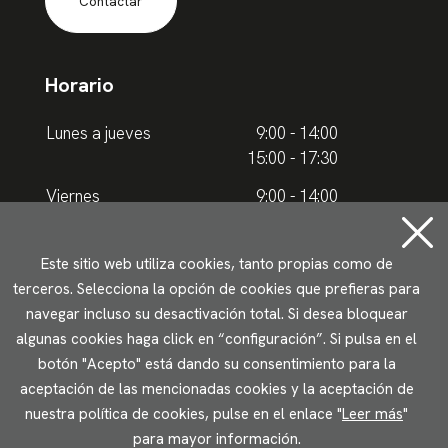
Contactar
Horario
Lunes a jueves
9:00 - 14:00
15:00 - 17:30
Viernes
9:00 - 14:00
Horario de verano
Este sitio web utiliza cookies, tanto propias como de
terceros. Selecciona la opción de cookies que prefieras para
Lunes a jueves
9.00 - 15.00
navegar incluso su desactivación total. Si desea bloquear
algunas cookies haga click en “configuración”. Si pulsa en el
Viernes
9:00 - 14:00
botón "Acepto" está dando su consentimiento para la
aceptación de las mencionadas cookies y la aceptación de
Aviso legal
Política de privacidad
Uso de cookies
nuestra política de cookies, pulse en el enlace "
Leer más
"
Accesibilidad
para mayor información.