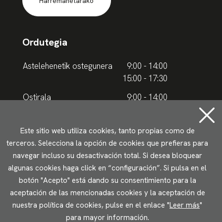
Harremanetarako
Ordutegia
Astelehenetik ostegunera
9:00 - 14:00
15:00 - 17:30
Ostirala
9:00 - 14:00
Udako ordutegia
Este sitio web utiliza cookies, tanto propias como de
terceros. Selecciona la opción de cookies que prefieras para
Astelehenetik ostegunera
9.00 - 15.00
navegar incluso su desactivación total. Si desea bloquear
algunas cookies haga click en “configuración”. Si pulsa en el
Ostirala
9:00 - 14:00
botón "Acepto" está dando su consentimiento para la
aceptación de las mencionadas cookies y la aceptación de
Lege oharrak
Pribatutasun politika
Cookieen erabilera
nuestra política de cookies, pulse en el enlace "
Leer más
"
Irisgarritasun
para mayor información.