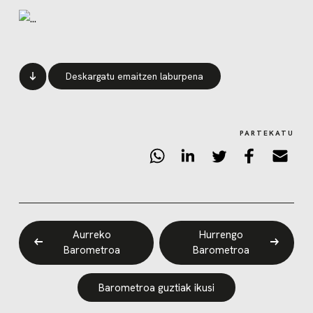
Deskargatu emaitzen laburpena
PARTEKATU
Aurreko
Hurrengo
Barometroa
Barometroa
Barometroa guztiak ikusi