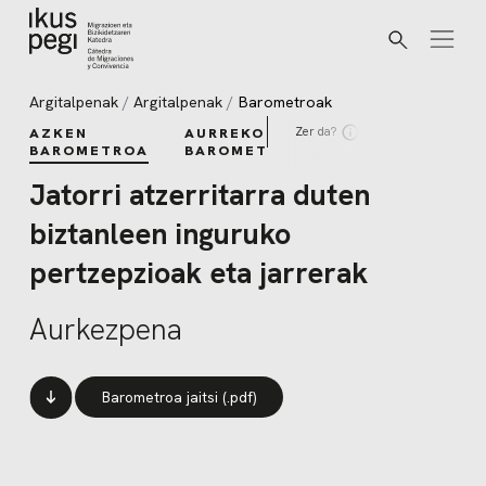
Bilatu
Joan zuzenean edukira
Argitalpenak
Argitalpenak
Barometroak
Zer da?
AZKEN
AURREKO
BAROMETROA
BAROMETROAK
Jatorri atzerritarra duten
biztanleen inguruko
pertzepzioak eta jarrerak
Aurkezpena
Barometroa jaitsi (.pdf)