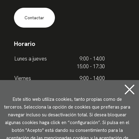
Contactar
Horario
Lunes a jueves
9:00 - 14:00
15:00 - 17:30
Viernes
9:00 - 14:00
Horario de verano
Este sitio web utiliza cookies, tanto propias como de
terceros. Selecciona la opción de cookies que prefieras para
Lunes a jueves
9.00 - 15.00
navegar incluso su desactivación total. Si desea bloquear
algunas cookies haga click en “configuración”. Si pulsa en el
Viernes
9:00 - 14:00
botón "Acepto" está dando su consentimiento para la
aceptación de las mencionadas cookies y la aceptación de