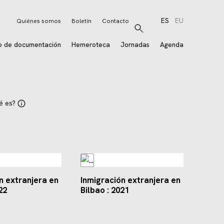
ES
EU
Quiénes somos
Boletín
Contacto
Buscar
o de documentación
Hemeroteca
Jornadas
Agenda
é es?
n extranjera en
Inmigración extranjera en
22
Bilbao : 2021