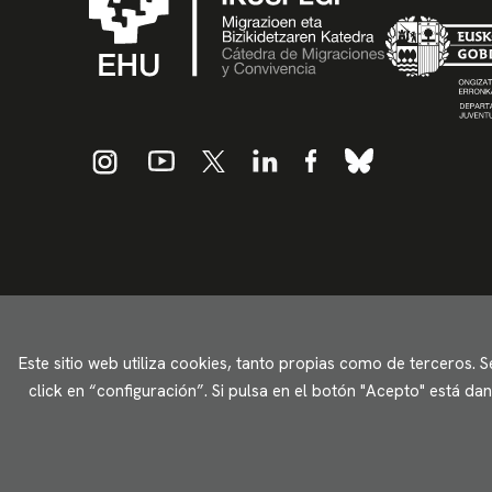
Este sitio web utiliza cookies, tanto propias como de terceros. 
click en “configuración”. Si pulsa en el botón "Acepto" está d
Aviso legal
Política de privacidad
Uso de cookies
2023 © Ikuspegi - Observatorio Vasco de Inmigración