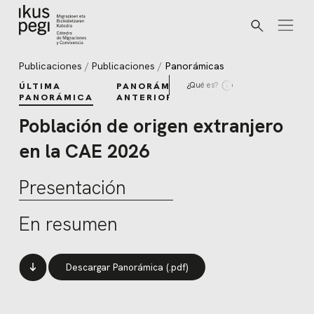
Buscar
Ir directamente al contenido
Publicaciones
Publicaciones
Panorámicas
¿Qué es?
ÚLTIMA
PANORÁMICAS
PANORÁMICA
ANTERIORES
Población de origen extranjero
en la CAE 2026
Presentación
En resumen
Descargar Panorámica (.pdf)