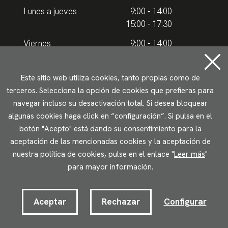
Lunes a jueves
9:00 - 14:00
15:00 - 17:30
Viernes
9:00 - 14:00
Horario de verano
Este sitio web utiliza cookies, tanto propias como de
terceros. Selecciona la opción de cookies que prefieras para
Lunes a jueves
9.00 - 15.00
navegar incluso su desactivación total. Si desea bloquear
algunas cookies haga click en “configuración”. Si pulsa en el
Viernes
9:00 - 14:00
botón "Acepto" está dando su consentimiento para la
aceptación de las mencionadas cookies y la aceptación de
Aviso legal
Política de privacidad
Uso de cookies
nuestra política de cookies, pulse en el enlace "
Leer más
"
Accesibilidad
para mayor información.
2023 © Ikuspegi - Observatorio Vasco de Inmigración
Desarrollado por Lotura.com
Aceptar
Rechazar
Configurar