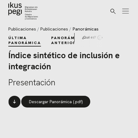
Buscar
Ir directamente al contenido
Publicaciones
Publicaciones
Panorámicas
¿Qué es?
ÚLTIMA
PANORÁMICAS
PANORÁMICA
ANTERIORES
Índice sintético de inclusión e
integración
Presentación
Descargar Panorámica (.pdf)