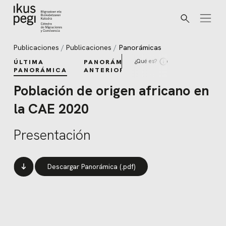
Buscar
Ir directamente al contenido
Publicaciones
Publicaciones
Panorámicas
¿Qué es?
ÚLTIMA
PANORÁMICAS
PANORÁMICA
ANTERIORES
Población de origen africano en
la CAE 2020
Presentación
Descargar Panorámica (.pdf)