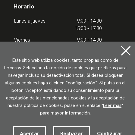
Horario
Lunes a jueves
9:00 - 14:00
15:00 - 17:30
Viernes
9:00 - 14:00
Horario de verano
Este sitio web utiliza cookies, tanto propias como de
terceros. Selecciona la opción de cookies que prefieras para
Lunes a jueves
9.00 - 15.00
navegar incluso su desactivación total. Si desea bloquear
algunas cookies haga click en “configuración”. Si pulsa en el
Viernes
9:00 - 14:00
botón "Acepto" está dando su consentimiento para la
aceptación de las mencionadas cookies y la aceptación de
Aviso legal
Política de privacidad
Uso de cookies
nuestra política de cookies, pulse en el enlace "
Leer más
"
Accesibilidad
para mayor información.
2023 © Ikuspegi - Observatorio Vasco de Inmigración
Desarrollado por Lotura.com
Aceptar
Rechazar
Configurar