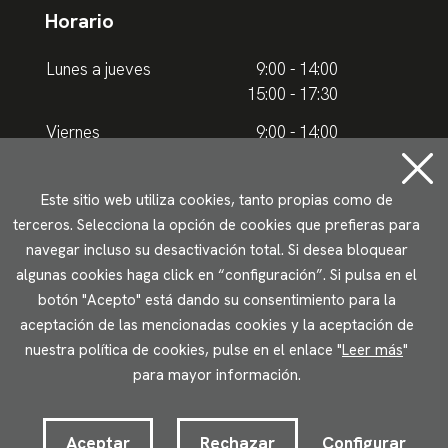
Horario
Lunes a jueves
9:00 - 14:00
15:00 - 17:30
Viernes
9:00 - 14:00
Horario de verano
Este sitio web utiliza cookies, tanto propias como de
terceros. Selecciona la opción de cookies que prefieras para
Lunes a jueves
9.00 - 15.00
navegar incluso su desactivación total. Si desea bloquear
algunas cookies haga click en “configuración”. Si pulsa en el
Viernes
9:00 - 14:00
botón "Acepto" está dando su consentimiento para la
aceptación de las mencionadas cookies y la aceptación de
Aviso legal
Política de privacidad
Uso de cookies
nuestra política de cookies, pulse en el enlace "
Leer más
"
Accesibilidad
para mayor información.
2023 © Ikuspegi - Observatorio Vasco de Inmigración
Desarrollado por Lotura.com
Aceptar
Rechazar
Configurar