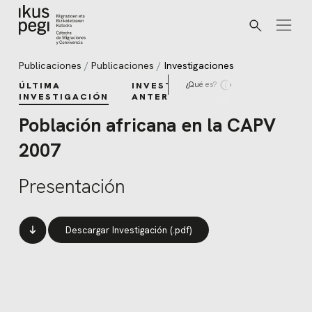
Buscar
Ir directamente al contenido
Publicaciones
Publicaciones
Investigaciones
¿Qué es?
ÚLTIMA
INVESTIGACIONES
INVESTIGACIÓN
ANTERIORES
Población africana en la CAPV
2007
Presentación
Descargar Investigación (.pdf)