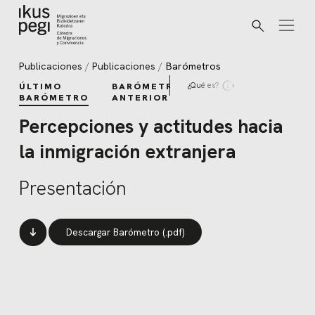
Buscar
Ir directamente al contenido
Publicaciones
Publicaciones
Barómetros
¿Qué es?
ÚLTIMO
BARÓMETROS
BARÓMETRO
ANTERIORES
Percepciones y actitudes hacia
la inmigración extranjera
Presentación
Descargar Barómetro (.pdf)