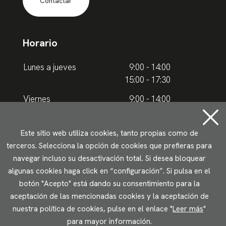
Contactar
Horario
Lunes a jueves
9:00 - 14:00
15:00 - 17:30
Viernes
9:00 - 14:00
Horario de verano
Este sitio web utiliza cookies, tanto propias como de
terceros. Selecciona la opción de cookies que prefieras para
Lunes a jueves
9.00 - 15.00
navegar incluso su desactivación total. Si desea bloquear
algunas cookies haga click en “configuración”. Si pulsa en el
Viernes
9:00 - 14:00
botón "Acepto" está dando su consentimiento para la
aceptación de las mencionadas cookies y la aceptación de
Aviso legal
Política de privacidad
Uso de cookies
nuestra política de cookies, pulse en el enlace "
Leer más
"
Accesibilidad
para mayor información.