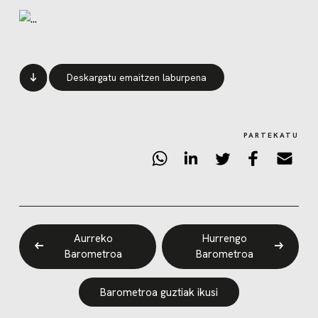
Deskargatu emaitzen laburpena
PARTEKATU
Aurreko
Hurrengo
Barometroa
Barometroa
Barometroa guztiak ikusi