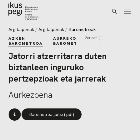
Bilatu
Joan zuzenean edukira
Argitalpenak
Argitalpenak
Barometroak
Zer da?
AZKEN
AURREKO
BAROMETROA
BAROMETROAK
Jatorri atzerritarra duten
biztanleen inguruko
pertzepzioak eta jarrerak
Aurkezpena
Barometroa jaitsi (.pdf)