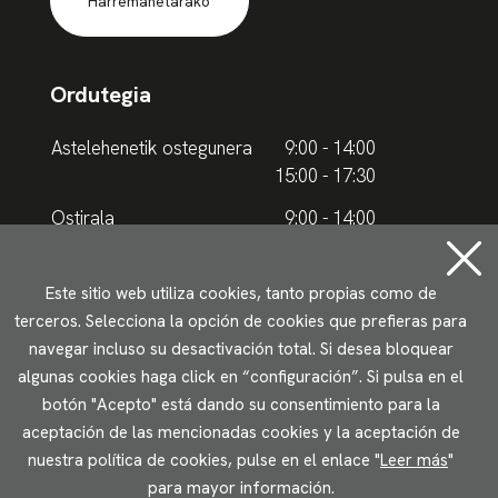
Harremanetarako
Ordutegia
Astelehenetik ostegunera
9:00 - 14:00
15:00 - 17:30
Ostirala
9:00 - 14:00
Udako ordutegia
Este sitio web utiliza cookies, tanto propias como de
terceros. Selecciona la opción de cookies que prefieras para
Astelehenetik ostegunera
9.00 - 15.00
navegar incluso su desactivación total. Si desea bloquear
algunas cookies haga click en “configuración”. Si pulsa en el
Ostirala
9:00 - 14:00
botón "Acepto" está dando su consentimiento para la
aceptación de las mencionadas cookies y la aceptación de
Lege oharrak
Pribatutasun politika
Cookieen erabilera
nuestra política de cookies, pulse en el enlace "
Leer más
"
Irisgarritasun
para mayor información.