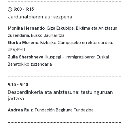
9:00 - 9:15
Jardunaldiaren aurkezpena
Monika Hernando
. Giza Eskubide, Biktima eta Aniztasun
zuzendaria. Eusko Jaurlaritza
Gorka Moreno
. Bizkaiko Campuseko errektoreordea.
UPV/EHU
Julia Shershneva
. Ikuspegi – Immigrazioaren Euskal
Behatokiko zuzendaria
9:15 - 9:40
Desberdinkeria eta aniztasuna: testuinguruan
jartzea
Andrea Ruiz
. Fundación Begirune Fundazioa