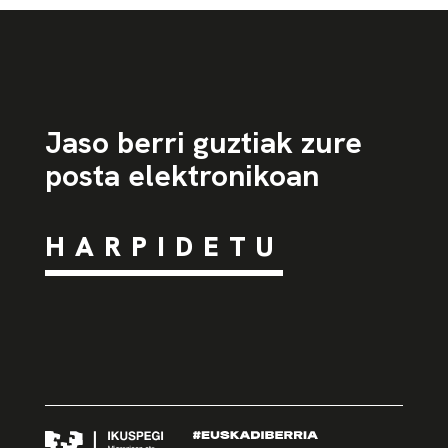
Jaso berri guztiak zure
posta elektronikoan
HARPIDETU