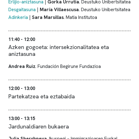
Erlijio-aniztasuna
|
Gorka Urrutia
. Deustuko Unibertsitatea
Desgaitasuna
|
María Villaescusa
. Deustuko Unibertsitatea
Adinkeria
|
Sara Marsillas
. Matia Institutoa
11:40 - 12:00
Azken gogoeta: intersekzionalitatea eta
aniztasuna
Andrea Ruiz
. Fundación Begirune Fundazioa
12:00 - 13:00
Partekatzea eta eztabaida
13:00 - 13:15
Jardunaldiaren bukaera
Julia Shershneva
. Ikuspegi – Immigrazioaren Euskal