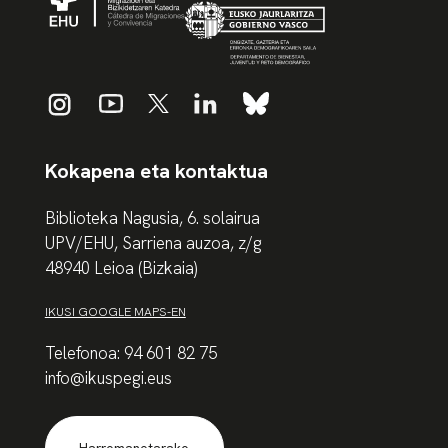
Kokapena eta kontaktua
Biblioteka Nagusia, 6. solairua
UPV/EHU, Sarriena auzoa, z/g
48940 Leioa (Bizkaia)
IKUSI GOOGLE MAPS-EN
Telefonoa: 94 601 82 75
info@ikuspegi.eus