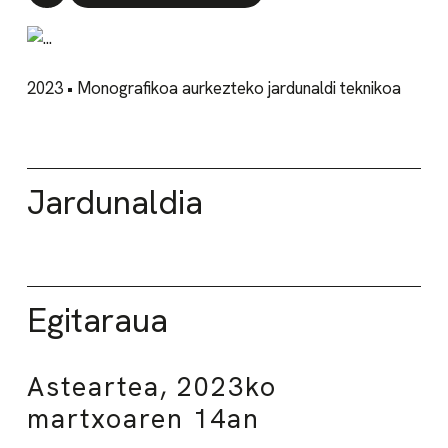
2023 • Monografikoa aurkezteko jardunaldi teknikoa
Jardunaldia
Egitaraua
Asteartea, 2023ko
martxoaren 14an