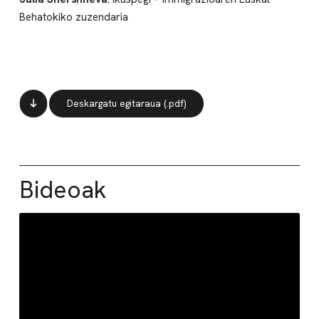
Behatokiko zuzendaria
Deskargatu egitaraua (.pdf)
Bideoak