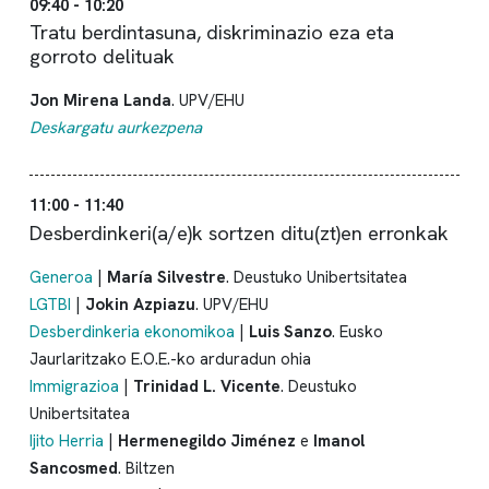
09:40 - 10:20
Tratu berdintasuna, diskriminazio eza eta
gorroto delituak
Jon Mirena Landa
. UPV/EHU
Deskargatu aurkezpena
11:00 - 11:40
Desberdinkeri(a/e)k sortzen ditu(zt)en erronkak
Generoa
|
María Silvestre
. Deustuko Unibertsitatea
LGTBI
|
Jokin Azpiazu
. UPV/EHU
Desberdinkeria ekonomikoa
|
Luis Sanzo
. Eusko
Jaurlaritzako E.O.E.-ko arduradun ohia
Immigrazioa
|
Trinidad L. Vicente
. Deustuko
Unibertsitatea
Ijito Herria
|
Hermenegildo Jiménez
e
Imanol
Sancosmed
. Biltzen