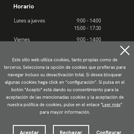
Horario
Lunes a jueves
9:00 - 14:00
15:00 - 17:30
Viernes
9:00 - 14:00
Horario de verano
Este sitio web utiliza cookies, tanto propias como de
terceros. Selecciona la opción de cookies que prefieras para
Lunes a jueves
9.00 - 15.00
navegar incluso su desactivación total. Si desea bloquear
algunas cookies haga click en “configuración”. Si pulsa en el
Viernes
9:00 - 14:00
botón "Acepto" está dando su consentimiento para la
aceptación de las mencionadas cookies y la aceptación de
Aviso legal
Política de privacidad
Uso de cookies
nuestra política de cookies, pulse en el enlace "
Leer más
"
Accesibilidad
para mayor información.
2023 © Ikuspegi - Observatorio Vasco de Inmigración
Desarrollado por Lotura.com
Aceptar
Rechazar
Configurar