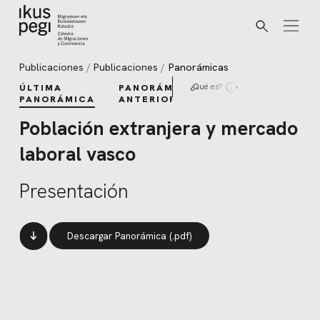
Buscar
Ir directamente al contenido
Publicaciones
Publicaciones
Panorámicas
¿Qué es?
ÚLTIMA
PANORÁMICAS
PANORÁMICA
ANTERIORES
Población extranjera y mercado
laboral vasco
Presentación
Descargar Panorámica (.pdf)