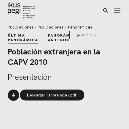
Buscar
Ir directamente al contenido
Publicaciones
Publicaciones
Panorámicas
¿Qué es?
ÚLTIMA
PANORÁMICAS
PANORÁMICA
ANTERIORES
Población extranjera en la
CAPV 2010
Presentación
Descargar Panorámica (.pdf)