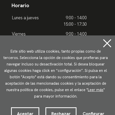
Horario
Lunes a jueves
9:00 - 14:00
15:00 - 17:30
Viernes
9:00 - 14:00
Horario de verano
Este sitio web utiliza cookies, tanto propias como de
terceros. Selecciona la opción de cookies que prefieras para
Lunes a jueves
9.00 - 15.00
navegar incluso su desactivación total. Si desea bloquear
algunas cookies haga click en “configuración”. Si pulsa en el
Viernes
9:00 - 14:00
botón "Acepto" está dando su consentimiento para la
aceptación de las mencionadas cookies y la aceptación de
Aviso legal
Política de privacidad
Uso de cookies
nuestra política de cookies, pulse en el enlace "
Leer más
"
Accesibilidad
para mayor información.
2023 © Ikuspegi - Observatorio Vasco de Inmigración
Desarrollado por Lotura.com
Aceptar
Rechazar
Configurar