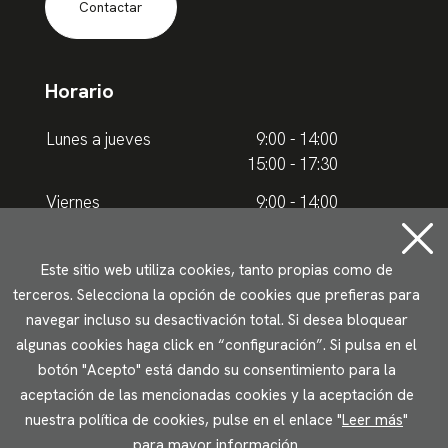
Contactar
Horario
Lunes a jueves
9:00 - 14:00
15:00 - 17:30
Viernes
9:00 - 14:00
Horario de verano
Este sitio web utiliza cookies, tanto propias como de
terceros. Selecciona la opción de cookies que prefieras para
Lunes a jueves
9.00 - 15.00
navegar incluso su desactivación total. Si desea bloquear
algunas cookies haga click en “configuración”. Si pulsa en el
Viernes
9:00 - 14:00
botón "Acepto" está dando su consentimiento para la
aceptación de las mencionadas cookies y la aceptación de
Aviso legal
Política de privacidad
Uso de cookies
nuestra política de cookies, pulse en el enlace "
Leer más
"
Accesibilidad
para mayor información.