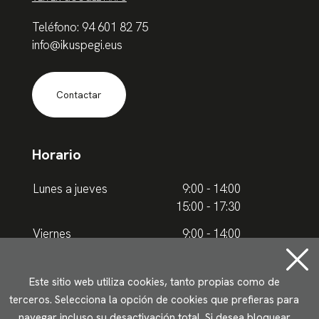
Teléfono: 94 601 82 75
info@ikuspegi.eus
Contactar
Horario
Lunes a jueves
9:00 - 14:00
15:00 - 17:30
Viernes
9:00 - 14:00
Horario de verano
Este sitio web utiliza cookies, tanto propias como de
terceros. Selecciona la opción de cookies que prefieras para
Lunes a jueves
9.00 - 15.00
navegar incluso su desactivación total. Si desea bloquear