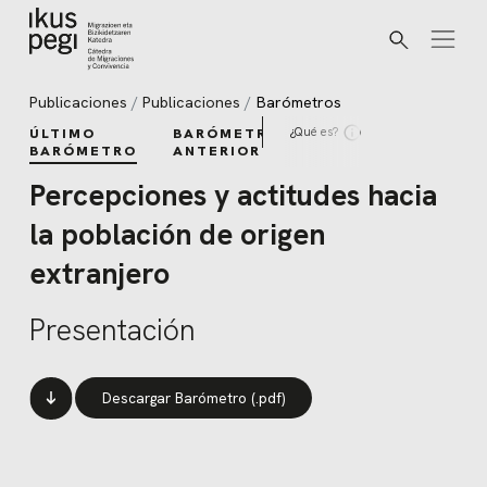
Buscar
Ir directamente al contenido
Publicaciones
Publicaciones
Barómetros
¿Qué es?
ÚLTIMO
BARÓMETROS
BARÓMETRO
ANTERIORES
Percepciones y actitudes hacia
la población de origen
extranjero
Presentación
Descargar Barómetro (.pdf)