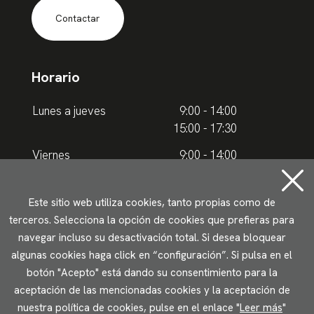
Contactar
Horario
Lunes a jueves
9:00 - 14:00
15:00 - 17:30
Viernes
9:00 - 14:00
Horario de verano
Este sitio web utiliza cookies, tanto propias como de
terceros. Selecciona la opción de cookies que prefieras para
Lunes a jueves
9.00 - 15.00
navegar incluso su desactivación total. Si desea bloquear
algunas cookies haga click en “configuración”. Si pulsa en el
Viernes
9:00 - 14:00
botón "Acepto" está dando su consentimiento para la
aceptación de las mencionadas cookies y la aceptación de
Aviso legal
Política de privacidad
Uso de cookies
nuestra política de cookies, pulse en el enlace "
Leer más
"
Accesibilidad