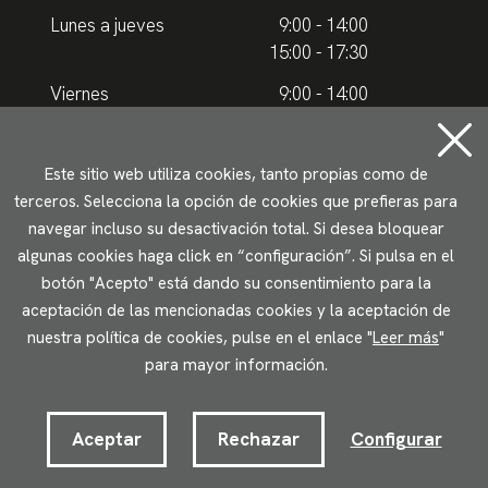
Lunes a jueves
9:00 - 14:00
15:00 - 17:30
Viernes
9:00 - 14:00
Horario de verano
Este sitio web utiliza cookies, tanto propias como de
terceros. Selecciona la opción de cookies que prefieras para
Lunes a jueves
9.00 - 15.00
navegar incluso su desactivación total. Si desea bloquear
algunas cookies haga click en “configuración”. Si pulsa en el
Viernes
9:00 - 14:00
botón "Acepto" está dando su consentimiento para la
aceptación de las mencionadas cookies y la aceptación de
Aviso legal
Política de privacidad
Uso de cookies
nuestra política de cookies, pulse en el enlace "
Leer más
"
Accesibilidad
para mayor información.
2023 © Ikuspegi - Observatorio Vasco de Inmigración
Desarrollado por Lotura.com
Aceptar
Rechazar
Configurar