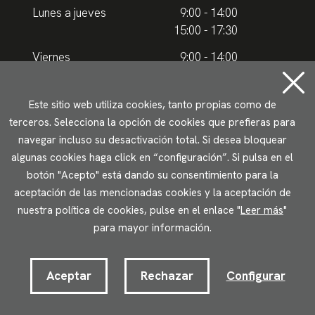
Lunes a jueves
9:00 - 14:00
15:00 - 17:30
Viernes
9:00 - 14:00
Horario de verano
Este sitio web utiliza cookies, tanto propias como de
terceros. Selecciona la opción de cookies que prefieras para
Lunes a jueves
9.00 - 15.00
navegar incluso su desactivación total. Si desea bloquear
algunas cookies haga click en “configuración”. Si pulsa en el
Viernes
9:00 - 14:00
botón "Acepto" está dando su consentimiento para la
aceptación de las mencionadas cookies y la aceptación de
Aviso legal
Política de privacidad
Uso de cookies
nuestra política de cookies, pulse en el enlace "
Leer más
"
Accesibilidad
para mayor información.
2023 © Ikuspegi - Observatorio Vasco de Inmigración
Desarrollado por Lotura.com
Aceptar
Rechazar
Configurar