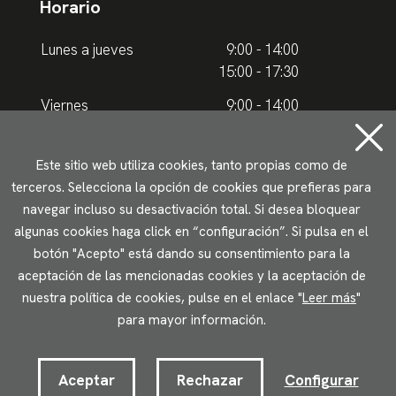
Horario
Lunes a jueves
9:00 - 14:00
15:00 - 17:30
Viernes
9:00 - 14:00
Horario de verano
Este sitio web utiliza cookies, tanto propias como de
terceros. Selecciona la opción de cookies que prefieras para
Lunes a jueves
9.00 - 15.00
navegar incluso su desactivación total. Si desea bloquear
algunas cookies haga click en “configuración”. Si pulsa en el
Viernes
9:00 - 14:00
botón "Acepto" está dando su consentimiento para la
aceptación de las mencionadas cookies y la aceptación de
Aviso legal
Política de privacidad
Uso de cookies
nuestra política de cookies, pulse en el enlace "
Leer más
"
Accesibilidad
para mayor información.
2023 © Ikuspegi - Observatorio Vasco de Inmigración
Desarrollado por Lotura.com
Aceptar
Rechazar
Configurar