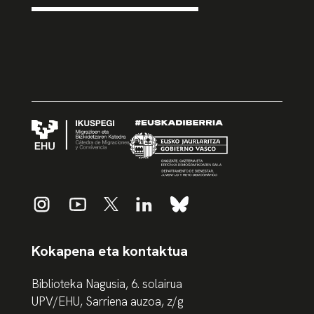
Kokapena eta kontaktua
Biblioteka Nagusia, 6. solairua
UPV/EHU, Sarriena auzoa, z/g