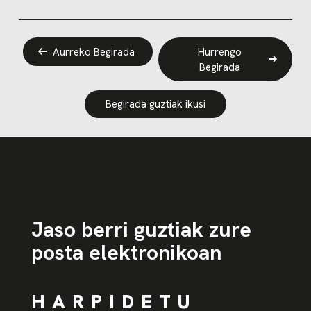
Aurreko Begirada
Hurrengo
Begirada
Begirada guztiak ikusi
Jaso berri guztiak zure
posta elektronikoan
HARPIDETU