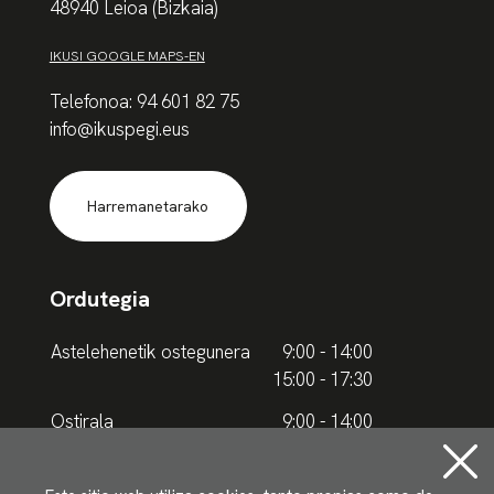
48940 Leioa (Bizkaia)
IKUSI GOOGLE MAPS-EN
Telefonoa: 94 601 82 75
info@ikuspegi.eus
Harremanetarako
Ordutegia
Astelehenetik ostegunera
9:00 - 14:00
15:00 - 17:30
Ostirala
9:00 - 14:00