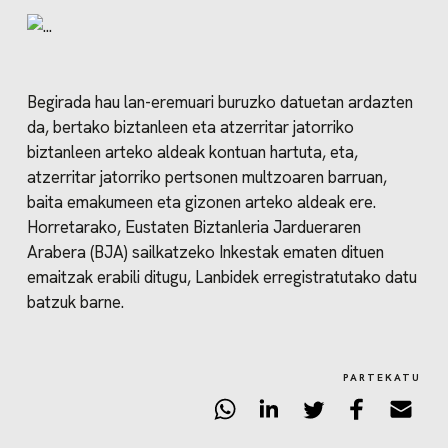
Begirada hau lan-eremuari buruzko datuetan ardazten
da, bertako biztanleen eta atzerritar jatorriko
biztanleen arteko aldeak kontuan hartuta, eta,
atzerritar jatorriko pertsonen multzoaren barruan,
baita emakumeen eta gizonen arteko aldeak ere.
Horretarako, Eustaten Biztanleria Jardueraren
Arabera (BJA) sailkatzeko Inkestak ematen dituen
emaitzak erabili ditugu, Lanbidek erregistratutako datu
batzuk barne.
PARTEKATU