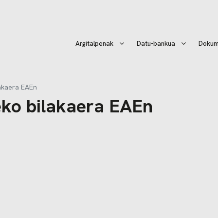
Argitalpenak
Datu-bankua
Dokum
lakaera EAEn
eko bilakaera EAEn