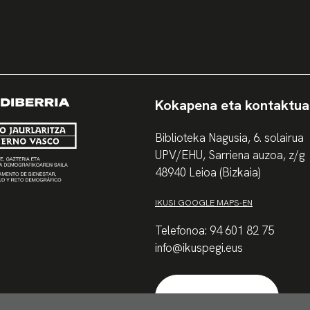
Kokapena eta kontaktua
Biblioteka Nagusia, 6. solairua
UPV/EHU, Sarriena auzoa, z/g
48940 Leioa (Bizkaia)
IKUSI GOOGLE MAPS-EN
Telefonoa: 94 601 82 75
info@ikuspegi.eus
Harremanetarako