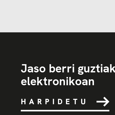
Jaso berri guztia
elektronikoan
HARPIDETU