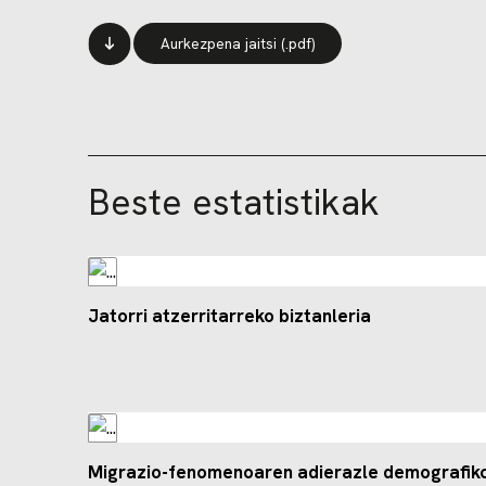
Aurkezpena jaitsi (.pdf)
Beste estatistikak
Jatorri atzerritarreko biztanleria
Migrazio-fenomenoaren adierazle demografik