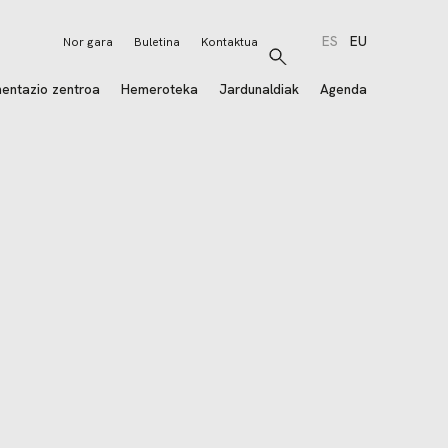
ES
EU
Nor gara
Buletina
Kontaktua
Bilatu
entazio zentroa
Hemeroteka
Jardunaldiak
Agenda