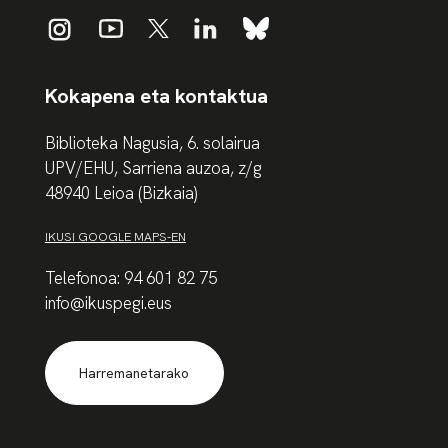
Kokapena eta kontaktua
Biblioteka Nagusia, 6. solairua
UPV/EHU, Sarriena auzoa, z/g
48940 Leioa (Bizkaia)
IKUSI GOOGLE MAPS-EN
Telefonoa: 94 601 82 75
info@ikuspegi.eus
Harremanetarako