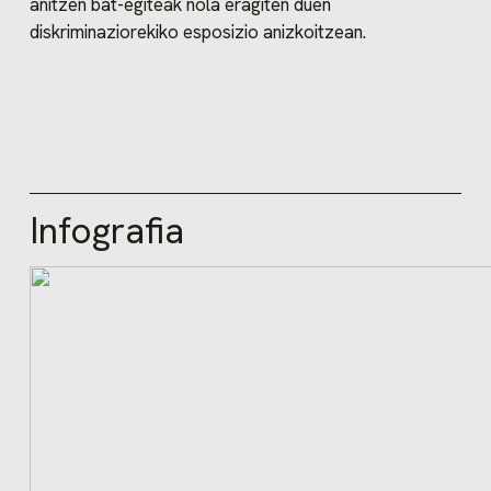
anitzen bat-egiteak nola eragiten duen
diskriminaziorekiko esposizio anizkoitzean.
Infografia