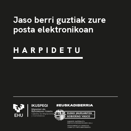
Jaso berri guztiak zure
posta elektronikoan
HARPIDETU