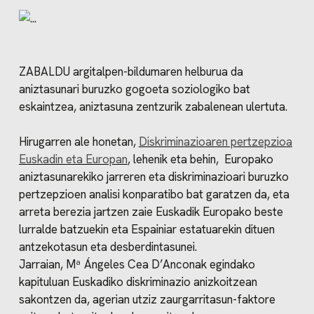
ZABALDU argitalpen-bildumaren helburua da
aniztasunari buruzko gogoeta soziologiko bat
eskaintzea, aniztasuna zentzurik zabalenean ulertuta.
Hirugarren ale honetan,
Diskriminazioaren pertzepzioa
Euskadin eta Europan
, lehenik eta behin, Europako
aniztasunarekiko jarreren eta diskriminazioari buruzko
pertzepzioen analisi konparatibo bat garatzen da, eta
arreta berezia jartzen zaie Euskadik Europako beste
lurralde batzuekin eta Espainiar estatuarekin dituen
antzekotasun eta desberdintasunei.
Jarraian, Mª Ángeles Cea D’Anconak egindako
kapituluan Euskadiko diskriminazio anizkoitzean
sakontzen da, agerian utziz zaurgarritasun-faktore