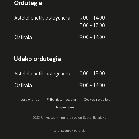
Ordutegia
Astelehenetik ostegunera
9:00 - 14:00
15:00 - 17:30
Ostirala
9:00 - 14:00
Udako ordutegia
Astelehenetik ostegunera
9.00 - 15.00
Ostirala
9:00 - 14:00
Lege oharrak
Pribatutasun politika
Cookieen erabilera
Irisgarritasun
2023 © Ikuspegi - Immigrazioaren Euskal Behatokia
Lotura.com-ek garatuta