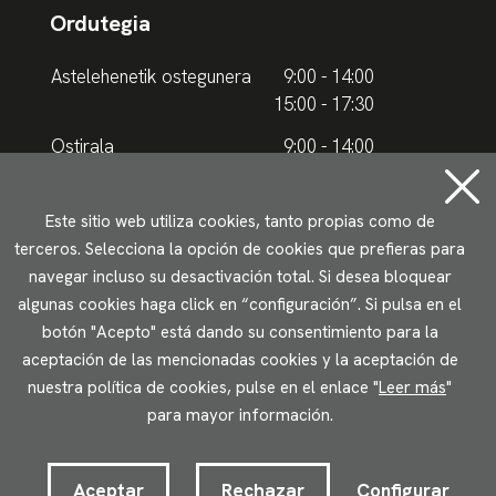
Ordutegia
Astelehenetik ostegunera
9:00 - 14:00
15:00 - 17:30
Ostirala
9:00 - 14:00
Udako ordutegia
Este sitio web utiliza cookies, tanto propias como de
terceros. Selecciona la opción de cookies que prefieras para
Astelehenetik ostegunera
9.00 - 15.00
navegar incluso su desactivación total. Si desea bloquear
algunas cookies haga click en “configuración”. Si pulsa en el
Ostirala
9:00 - 14:00
botón "Acepto" está dando su consentimiento para la
aceptación de las mencionadas cookies y la aceptación de
Lege oharrak
Pribatutasun politika
Cookieen erabilera
nuestra política de cookies, pulse en el enlace "
Leer más
"
Irisgarritasun
para mayor información.
2023 © Ikuspegi - Immigrazioaren Euskal Behatokia
Lotura.com-ek garatuta
Aceptar
Rechazar
Configurar