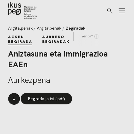
Bilatu
Joan zuzenean edukira
Argitalpenak
Argitalpenak
Begiradak
Zer da?
AZKEN
AURREKO
BEGIRADA
BEGIRADAK
Aniztasuna eta immigrazioa
EAEn
Aurkezpena
Begirada jaitsi (.pdf)