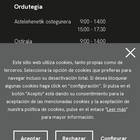
Ordutegia
Astelehenetik ostegunera
9:00 - 14:00
15:00 - 17:30
Ostirala
9:00 - 14:00
Udako ordutegia
Este sitio web utiliza cookies, tanto propias como de
terceros. Selecciona la opción de cookies que prefieras para
Astelehenetik ostegunera
9.00 - 15.00
navegar incluso su desactivación total. Si desea bloquear
algunas cookies haga click en “configuración”. Si pulsa en el
Ostirala
9:00 - 14:00
botón "Acepto" está dando su consentimiento para la
aceptación de las mencionadas cookies y la aceptación de
Lege oharrak
Pribatutasun politika
Cookieen erabilera
nuestra política de cookies, pulse en el enlace "
Leer más
"
Irisgarritasun
para mayor información.
2023 © Ikuspegi - Immigrazioaren Euskal Behatokia
Lotura.com-ek garatuta
Aceptar
Rechazar
Configurar