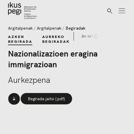
Bilatu
Joan zuzenean edukira
Argitalpenak
Argitalpenak
Begiradak
Zer da?
AZKEN
AURREKO
BEGIRADA
BEGIRADAK
Nazionalizazioen eragina
immigrazioan
Aurkezpena
Begirada jaitsi (.pdf)