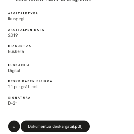
ARGITALETXEA
Ikuspegi
ARGITALPEN DATA
2019
HIZKUNTZA
Euskera
EUSKARRIA
Digital
DESKRIBAPEN FISIKOA
21 p. : gráf. col.
SIGNATURA
D-2*
Dokumentua deskargatu(.pdf)