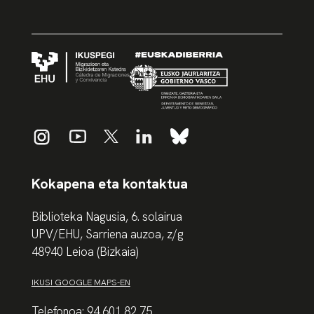
Kokapena eta kontaktua
Biblioteka Nagusia, 6. solairua
UPV/EHU, Sarriena auzoa, z/g
48940 Leioa (Bizkaia)
IKUSI GOOGLE MAPS-EN
Telefonoa: 94 601 82 75