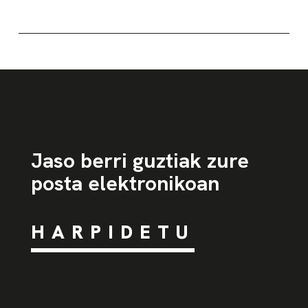
Jaso berri guztiak zure
posta elektronikoan
HARPIDETU