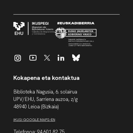
Kokapena eta kontaktua
Biblioteka Nagusia, 6. solairua
UPV/EHU, Sarriena auzoa, z/g
48940 Leioa (Bizkaia)
IKUSI GOOGLE MAPS-EN
Telefonoa: 94 601 82 75