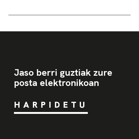
Jaso berri guztiak zure
posta elektronikoan
HARPIDETU