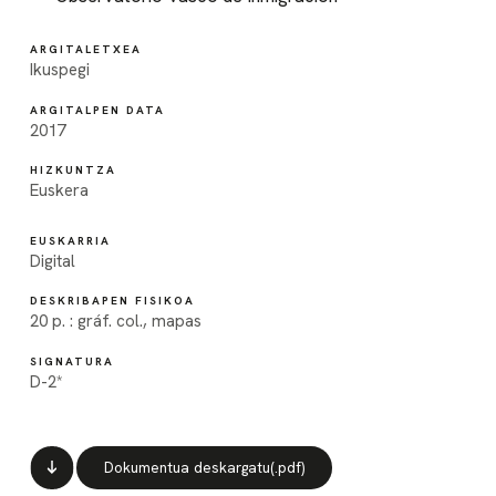
ARGITALETXEA
Ikuspegi
ARGITALPEN DATA
2017
HIZKUNTZA
Euskera
EUSKARRIA
Digital
DESKRIBAPEN FISIKOA
20 p. : gráf. col., mapas
SIGNATURA
D-2*
Dokumentua deskargatu(.pdf)