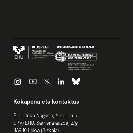
Kokapena eta kontaktua
Biblioteka Nagusia, 6. solairua
UPV/EHU, Sarriena auzoa, z/g
48940 Leioa (Bizkaia)