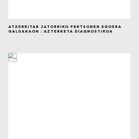
ATZERRITAR JATORRIKO PERTSONEN EGOERA
GALDAKAON : AZTERKETA DIAGNOSTIKOA