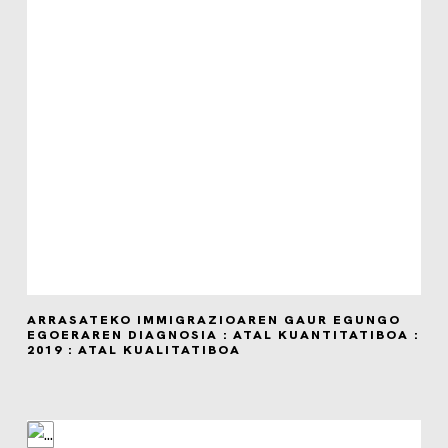
ARRASATEKO IMMIGRAZIOAREN GAUR EGUNGO
EGOERAREN DIAGNOSIA : ATAL KUANTITATIBOA :
2019 : ATAL KUALITATIBOA