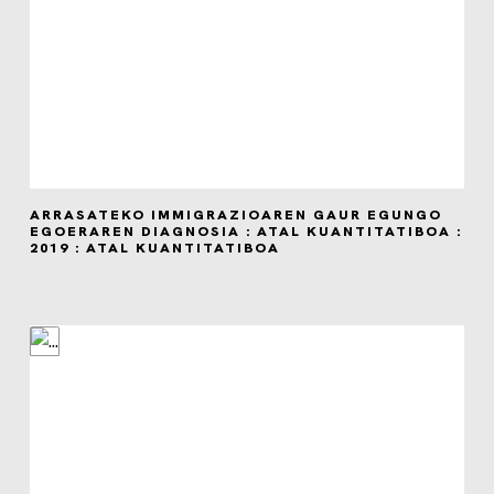
ARRASATEKO IMMIGRAZIOAREN GAUR EGUNGO
EGOERAREN DIAGNOSIA : ATAL KUANTITATIBOA :
2019 : ATAL KUANTITATIBOA