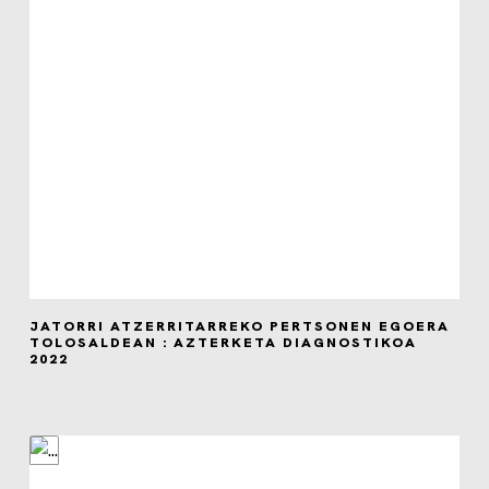
JATORRI ATZERRITARREKO PERTSONEN EGOERA
TOLOSALDEAN : AZTERKETA DIAGNOSTIKOA
2022