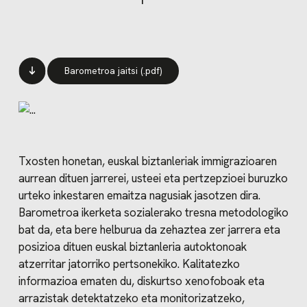
Barometroa jaitsi (.pdf)
Txosten honetan, euskal biztanleriak immigrazioaren
aurrean dituen jarrerei, usteei eta pertzepzioei buruzko
urteko inkestaren emaitza nagusiak jasotzen dira.
Barometroa ikerketa sozialerako tresna metodologiko
bat da, eta bere helburua da zehaztea zer jarrera eta
posizioa dituen euskal biztanleria autoktonoak
atzerritar jatorriko pertsonekiko. Kalitatezko
informazioa ematen du, diskurtso xenofoboak eta
arrazistak detektatzeko eta monitorizatzeko,