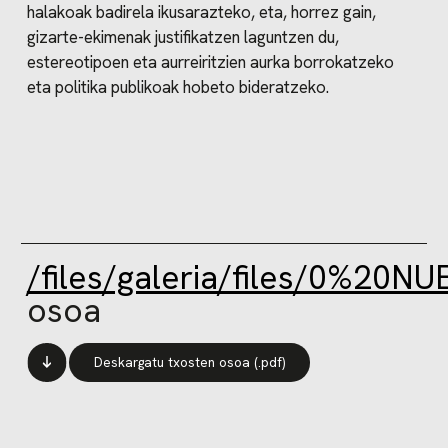
halakoak badirela ikusarazteko, eta, horrez gain,
gizarte-ekimenak justifikatzen laguntzen du,
estereotipoen eta aurreiritzien aurka borrokatzeko
eta politika publikoak hobeto bideratzeko.
/files/galeria/files/0%
osoa
Deskargatu txosten osoa (.pdf)