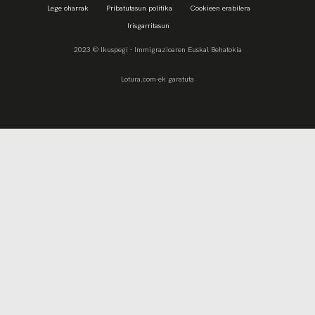
Lege oharrak
Pribatutasun politika
Cookieen erabilera
Irisgarritasun
2023 © Ikuspegi - Immigrazioaren Euskal Behatokia
Lotura.com-ek garatuta