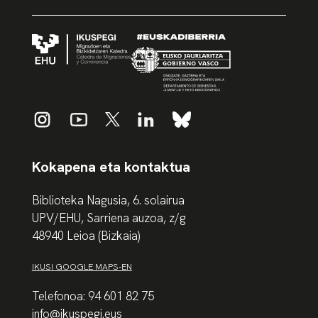
Kokapena eta kontaktua
Biblioteka Nagusia, 6. solairua
UPV/EHU, Sarriena auzoa, z/g
48940 Leioa (Bizkaia)
IKUSI GOOGLE MAPS-EN
Telefonoa: 94 601 82 75
info@ikuspegi.eus