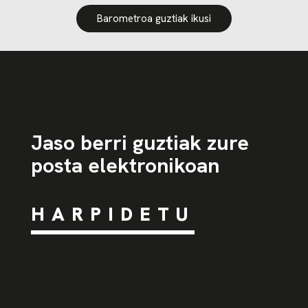
Barometroa guztiak ikusi
Jaso berri guztiak zure
posta elektronikoan
HARPIDETU