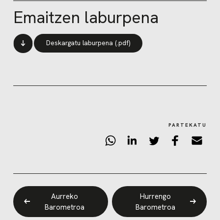
Emaitzen laburpena
Deskargatu laburpena (.pdf)
PARTEKATU
Aurreko
Hurrengo
Barometroa
Barometroa