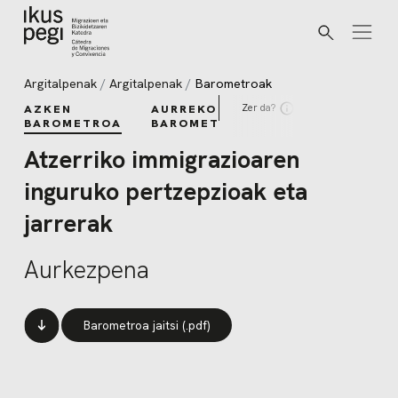
Bilatu
Joan zuzenean edukira
Argitalpenak
Argitalpenak
Barometroak
Zer da?
AZKEN
AURREKO
BAROMETROA
BAROMETROAK
Atzerriko immigrazioaren
inguruko pertzepzioak eta
jarrerak
Aurkezpena
Barometroa jaitsi (.pdf)