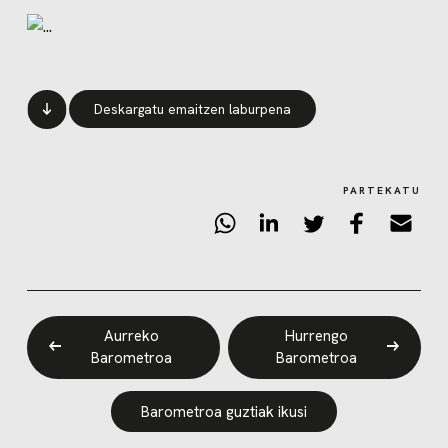
Deskargatu emaitzen laburpena
PARTEKATU
Aurreko
Hurrengo
Barometroa
Barometroa
Barometroa guztiak ikusi