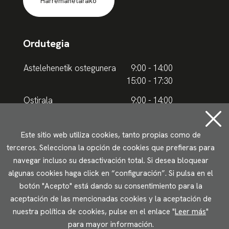
Harremanetarako
Ordutegia
Astelehenetik ostegunera
9:00 - 14:00
15:00 - 17:30
Ostirala
9:00 - 14:00
Udako ordutegia
Este sitio web utiliza cookies, tanto propias como de
terceros. Selecciona la opción de cookies que prefieras para
Astelehenetik ostegunera
9.00 - 15.00
navegar incluso su desactivación total. Si desea bloquear
algunas cookies haga click en “configuración”. Si pulsa en el
Ostirala
9:00 - 14:00
botón "Acepto" está dando su consentimiento para la
aceptación de las mencionadas cookies y la aceptación de
Lege oharrak
Pribatutasun politika
Cookieen erabilera
nuestra política de cookies, pulse en el enlace "
Leer más
"
Irisgarritasun
para mayor información.