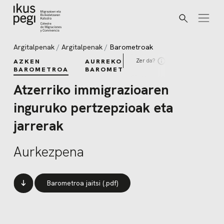
Bilatu
Joan zuzenean edukira
Argitalpenak
Argitalpenak
Barometroak
Zer da?
AZKEN
AURREKO
BAROMETROA
BAROMETROAK
Atzerriko immigrazioaren
inguruko pertzepzioak eta
jarrerak
Aurkezpena
Barometroa jaitsi (.pdf)