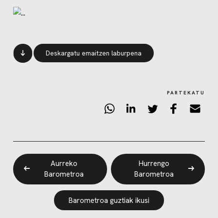
Deskargatu emaitzen laburpena
PARTEKATU
Aurreko
Hurrengo
Barometroa
Barometroa
Barometroa guztiak ikusi