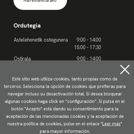
Harremanetarako
Ordutegia
Astelehenetik ostegunera
9:00 - 14:00
15:00 - 17:30
Ostirala
9:00 - 14:00
Udako ordutegia
Este sitio web utiliza cookies, tanto propias como de
terceros. Selecciona la opción de cookies que prefieras para
Astelehenetik ostegunera
9.00 - 15.00
navegar incluso su desactivación total. Si desea bloquear
algunas cookies haga click en “configuración”. Si pulsa en el
Ostirala
9:00 - 14:00
botón "Acepto" está dando su consentimiento para la
aceptación de las mencionadas cookies y la aceptación de
Lege oharrak
Pribatutasun politika
Cookieen erabilera
nuestra política de cookies, pulse en el enlace "
Leer más
"
Irisgarritasun
para mayor información.