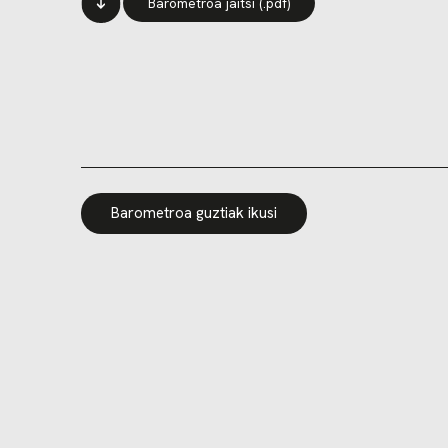
Barometroa jaitsi (.pdf)
Barometroa guztiak ikusi