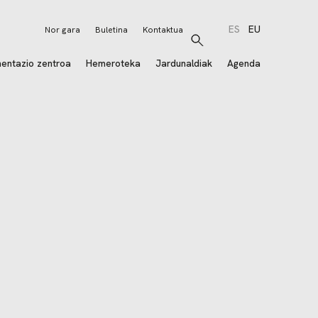
ES
EU
Nor gara
Buletina
Kontaktua
Bilatu
entazio zentroa
Hemeroteka
Jardunaldiak
Agenda