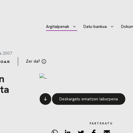
Argitalpenak
Datu-bankua
Dokum
a 2007
Zer da?
ROAK
n
ta
Deskargatu emaitzen laburpena
PARTEKATU