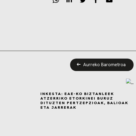
Aurreko Barometroa
INKESTA: EAE-KO BIZTANLEEK
ATZERRIKO ETORKINEI BURUZ
DITUZTEN PERTZEPZIOAK, BALIOAK
ETA JARRERAK