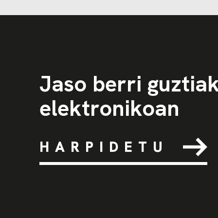
Jaso berri guztia
elektronikoan
HARPIDETU