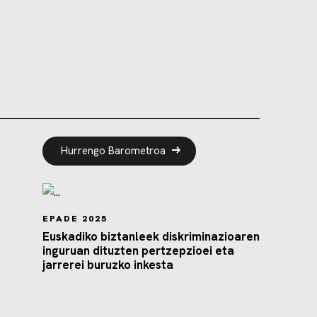
Hurrengo Barometroa
EPADE 2025
Euskadiko biztanleek diskriminazioaren
inguruan dituzten pertzepzioei eta
jarrerei buruzko inkesta