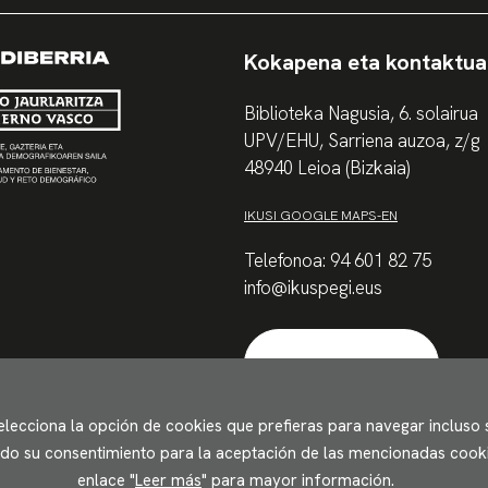
Kokapena eta kontaktua
Biblioteka Nagusia, 6. solairua
UPV/EHU, Sarriena auzoa, z/g
48940 Leioa (Bizkaia)
IKUSI GOOGLE MAPS-EN
Telefonoa: 94 601 82 75
info@ikuspegi.eus
Harremanetarako
Selecciona la opción de cookies que prefieras para navegar incluso
ando su consentimiento para la aceptación de las mencionadas cookie
enlace "
Leer más
" para mayor información.