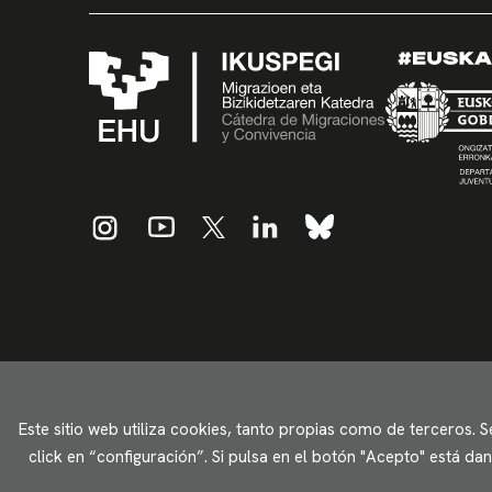
Este sitio web utiliza cookies, tanto propias como de terceros. 
click en “configuración”. Si pulsa en el botón "Acepto" está d