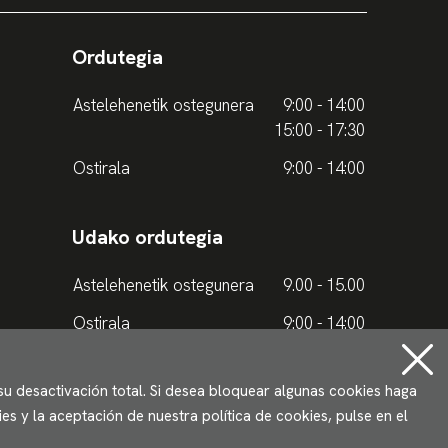
Ordutegia
Astelehenetik ostegunera
9:00 - 14:00
15:00 - 17:30
Ostirala
9:00 - 14:00
Udako ordutegia
Astelehenetik ostegunera
9.00 - 15.00
Ostirala
9:00 - 14:00
 su desactivación total. Si desea bloquear algunas cookies haga
s y la aceptación de nuestra política de cookies, pulse en el